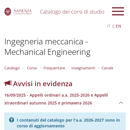
Catalogo dei corsi di studio
S
IT
EN
k
i
Ingegneria meccanica -
p
t
Mechanical Engineering
o
m
a
i
Catalogo
Corso
Frequentare
Insegnamenti
Canale
n
c
Avvisi in evidenza
o
n
16/09/2025 - Appelli ordinari a.a. 2025-2026 e Appelli
t
e
straordinari autunno 2025 e primavera 2026
n
t
I contenuti del catalogo per l'a.a. 2026-2027 sono in
corso di aggiornamento