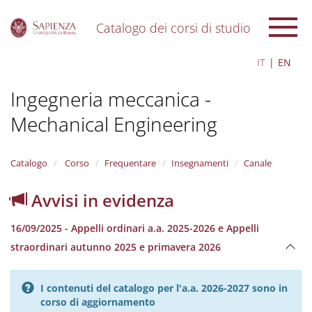
Catalogo dei corsi di studio
S
IT
EN
k
i
Ingegneria meccanica -
p
t
Mechanical Engineering
o
m
a
i
Catalogo
Corso
Frequentare
Insegnamenti
Canale
n
c
Avvisi in evidenza
o
n
16/09/2025 - Appelli ordinari a.a. 2025-2026 e Appelli
t
e
straordinari autunno 2025 e primavera 2026
n
t
I contenuti del catalogo per l'a.a. 2026-2027 sono in
corso di aggiornamento