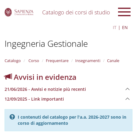
Catalogo dei corsi di studio
S
IT
EN
k
i
Ingegneria Gestionale
p
t
o
m
Catalogo
Corso
Frequentare
Insegnamenti
Canale
a
i
Avvisi in evidenza
n
c
21/06/2026 - Avvisi e notizie più recenti
o
n
12/09/2025 - Link importanti
t
e
n
I contenuti del catalogo per l'a.a. 2026-2027 sono in
t
corso di aggiornamento