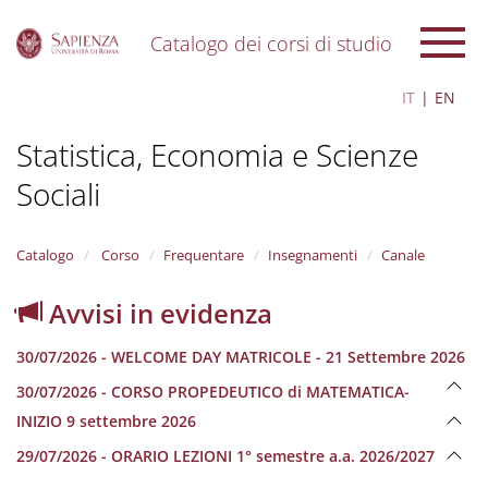
Catalogo dei corsi di studio
S
IT
EN
k
i
Statistica, Economia e Scienze
p
t
Sociali
o
m
a
i
Catalogo
Corso
Frequentare
Insegnamenti
Canale
n
c
Avvisi in evidenza
o
n
30/07/2026 - WELCOME DAY MATRICOLE - 21 Settembre 2026
t
e
30/07/2026 - CORSO PROPEDEUTICO di MATEMATICA-
n
INIZIO 9 settembre 2026
t
29/07/2026 - ORARIO LEZIONI 1° semestre a.a. 2026/2027