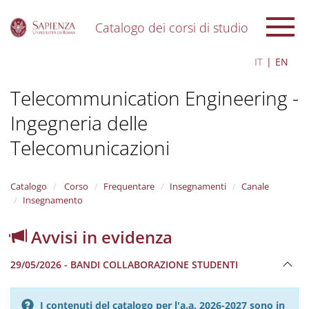
Catalogo dei corsi di studio
S
IT
EN
k
i
Telecommunication Engineering -
p
t
Ingegneria delle
o
m
Telecomunicazioni
a
i
n
Catalogo
Corso
Frequentare
Insegnamenti
Canale
c
Insegnamento
o
n
t
Avvisi in evidenza
e
n
29/05/2026 - BANDI COLLABORAZIONE STUDENTI
t
I contenuti del catalogo per l'a.a. 2026-2027 sono in