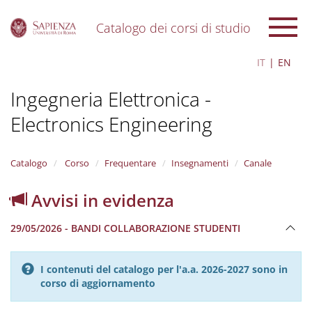
Catalogo dei corsi di studio
S
IT
EN
k
i
Ingegneria Elettronica -
p
t
Electronics Engineering
o
m
a
i
Catalogo
Corso
Frequentare
Insegnamenti
Canale
n
c
Avvisi in evidenza
o
n
29/05/2026 - BANDI COLLABORAZIONE STUDENTI
t
e
n
I contenuti del catalogo per l'a.a. 2026-2027 sono in
t
corso di aggiornamento