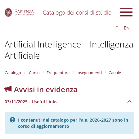
Catalogo dei corsi di studio
S
IT
EN
k
i
Artificial Intelligence – Intelligenza
p
t
Artificiale
o
m
a
i
Catalogo
Corso
Frequentare
Insegnamenti
Canale
n
c
Avvisi in evidenza
o
n
03/11/2025 - Useful Links
t
e
n
I contenuti del catalogo per l'a.a. 2026-2027 sono in
t
corso di aggiornamento