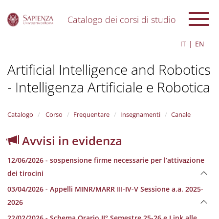
Catalogo dei corsi di studio
S
IT
EN
k
i
Artificial Intelligence and Robotics
p
t
- Intelligenza Artificiale e Robotica
o
m
a
i
Catalogo
Corso
Frequentare
Insegnamenti
Canale
n
c
Avvisi in evidenza
o
n
12/06/2026 - sospensione firme necessarie per l’attivazione
t
e
dei tirocini
n
03/04/2026 - Appelli MINR/MARR III-IV-V Sessione a.a. 2025-
t
2026
22/02/2026 - Schema Orario II° Semestre 25-26 e Link alle