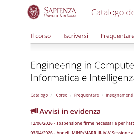
Catalogo de
S
k
i
Il corso
Iscriversi
Frequentar
p
t
o
m
Engineering in Computer 
a
i
Informatica e Intelligenza
n
c
o
n
Catalogo
Corso
Frequentare
Insegnamenti
t
e
Avvisi in evidenza
n
t
12/06/2026 - sospensione firme necessarie per l’att
03/04/2026 - Appelli MINR/MARR III-IV-V Sessione a