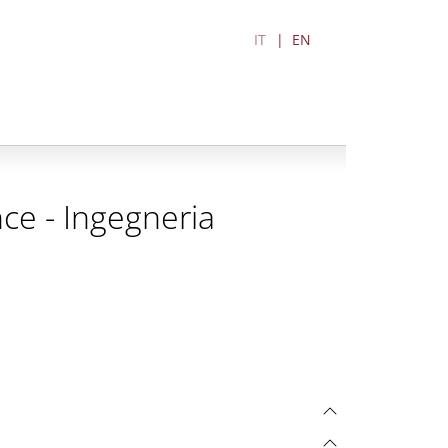
IT
EN
nce - Ingegneria