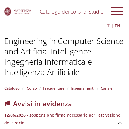
Catalogo dei corsi di studio
S
IT
EN
k
i
Engineering in Computer Science
p
t
and Artificial Intelligence -
o
m
Ingegneria Informatica e
a
i
Intelligenza Artificiale
n
c
o
Catalogo
Corso
Frequentare
Insegnamenti
Canale
n
t
Avvisi in evidenza
e
n
t
12/06/2026 - sospensione firme necessarie per l’attivazione
dei tirocini