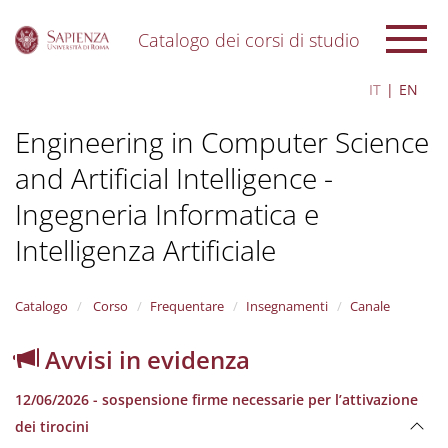
Catalogo dei corsi di studio
S
IT
EN
k
i
Engineering in Computer Science
p
t
and Artificial Intelligence -
o
m
Ingegneria Informatica e
a
i
Intelligenza Artificiale
n
c
o
Catalogo
Corso
Frequentare
Insegnamenti
Canale
n
t
Avvisi in evidenza
e
n
t
12/06/2026 - sospensione firme necessarie per l’attivazione
dei tirocini