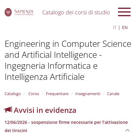
Catalogo dei corsi di studio
S
IT
EN
k
i
Engineering in Computer Science
p
t
and Artificial Intelligence -
o
m
Ingegneria Informatica e
a
i
Intelligenza Artificiale
n
c
o
Catalogo
Corso
Frequentare
Insegnamenti
Canale
n
t
Avvisi in evidenza
e
n
t
12/06/2026 - sospensione firme necessarie per l’attivazione
dei tirocini