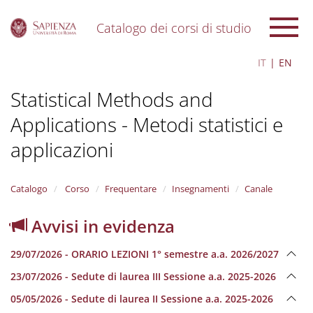
Catalogo dei corsi di studio
S
IT
EN
k
i
Statistical Methods and
p
t
Applications - Metodi statistici e
o
m
applicazioni
a
i
n
Catalogo
Corso
Frequentare
Insegnamenti
Canale
c
o
n
Avvisi in evidenza
t
e
29/07/2026 - ORARIO LEZIONI 1° semestre a.a. 2026/2027
n
t
23/07/2026 - Sedute di laurea III Sessione a.a. 2025-2026
05/05/2026 - Sedute di laurea II Sessione a.a. 2025-2026