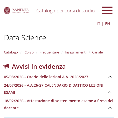
Catalogo dei corsi di studio
S
IT
EN
k
i
Data Science
p
t
o
m
Catalogo
Corso
Frequentare
Insegnamenti
Canale
a
i
Avvisi in evidenza
n
c
05/08/2026 - Orario delle lezioni A.A. 2026/2027
o
n
24/07/2026 - A.A.26-27 CALENDARIO DIDATTICO LEZIONI
t
ESAMI
e
n
18/02/2026 - Attestazione di sostenimento esame a firma del
t
docente