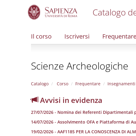
Catalogo de
S
k
i
Il corso
Iscriversi
Frequentar
p
t
o
m
Scienze Archeologiche
a
i
n
c
Catalogo
Corso
Frequentare
Insegnamenti
o
n
Avvisi in evidenza
t
e
27/07/2026 - Nomina dei Referenti Dipartimentali p
n
t
14/07/2026 - Assolvimento OFA e Piattaforma di A
19/02/2026 - AAF1185 PER LA CONOSCENZA DI A