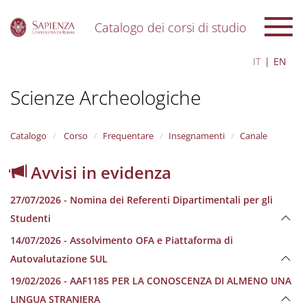
Catalogo dei corsi di studio
S
IT
EN
k
i
Scienze Archeologiche
p
t
o
m
Catalogo
Corso
Frequentare
Insegnamenti
Canale
a
i
Avvisi in evidenza
n
c
27/07/2026 - Nomina dei Referenti Dipartimentali per gli
o
n
Studenti
t
14/07/2026 - Assolvimento OFA e Piattaforma di
e
n
Autovalutazione SUL
t
19/02/2026 - AAF1185 PER LA CONOSCENZA DI ALMENO UNA
LINGUA STRANIERA