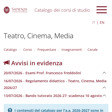
Catalogo dei corsi di studio
S
IT
EN
k
i
Teatro, Cinema, Media
p
t
o
m
Catalogo
Corso
Frequentare
Insegnamenti
Canale
a
i
Avvisi in evidenza
n
c
20/07/2026 - Esami Prof. Francesco Freddolini
o
n
16/07/2026 - Regolamento didattico - Teatro, Cinema, Media
t
2026/27
e
n
13/07/2026 - Bando tutorato 2026-27: scadenza 10 agosto
t
I contenuti del catalogo per l'a.a. 2026-2027 sono in