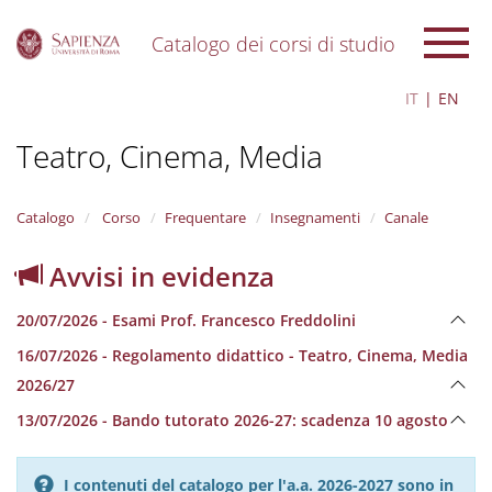
Catalogo dei corsi di studio
S
IT
EN
k
i
Teatro, Cinema, Media
p
t
o
m
Catalogo
Corso
Frequentare
Insegnamenti
Canale
a
i
Avvisi in evidenza
n
c
20/07/2026 - Esami Prof. Francesco Freddolini
o
n
16/07/2026 - Regolamento didattico - Teatro, Cinema, Media
t
2026/27
e
n
13/07/2026 - Bando tutorato 2026-27: scadenza 10 agosto
t
I contenuti del catalogo per l'a.a. 2026-2027 sono in