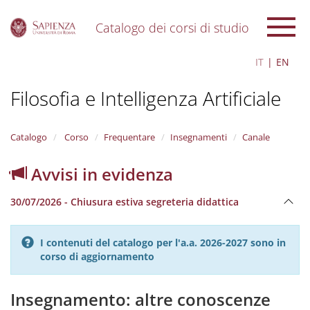
Catalogo dei corsi di studio
S
IT
EN
k
i
Filosofia e Intelligenza Artificiale
p
t
o
m
Catalogo
Corso
Frequentare
Insegnamenti
Canale
a
i
Avvisi in evidenza
n
c
30/07/2026 - Chiusura estiva segreteria didattica
o
n
t
I contenuti del catalogo per l'a.a. 2026-2027 sono in
e
corso di aggiornamento
n
t
Insegnamento: altre conoscenze