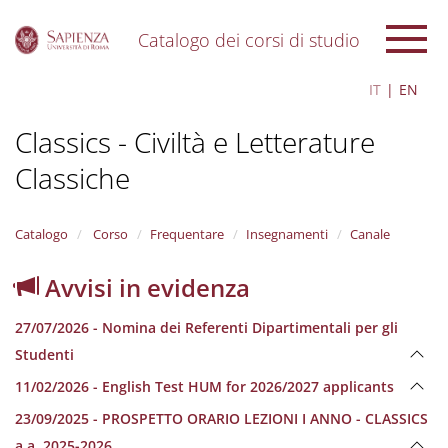
Catalogo dei corsi di studio
S
IT
EN
k
i
Classics - Civiltà e Letterature
p
t
Classiche
o
m
a
i
Catalogo
Corso
Frequentare
Insegnamenti
Canale
n
c
Avvisi in evidenza
o
n
27/07/2026 - Nomina dei Referenti Dipartimentali per gli
t
e
Studenti
n
11/02/2026 - English Test HUM for 2026/2027 applicants
t
23/09/2025 - PROSPETTO ORARIO LEZIONI I ANNO - CLASSICS
a.a. 2025-2026