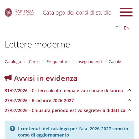
Catalogo dei corsi di studio
S
IT
EN
k
i
Lettere moderne
p
t
o
m
Catalogo
Corso
Frequentare
Insegnamenti
Canale
a
i
Avvisi in evidenza
n
c
31/07/2026 - Criteri calcolo media e voto finale di laurea
o
n
27/07/2026 - Brochure 2026-2027
t
e
27/07/2026 - Chiusura periodo estivo segreteria didattica
n
t
I contenuti del catalogo per l'a.a. 2026-2027 sono in
corso di aggiornamento