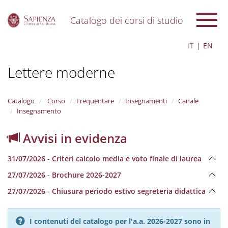
Catalogo dei corsi di studio
S
IT
EN
k
i
Lettere moderne
p
t
o
m
Catalogo
Corso
Frequentare
Insegnamenti
Canale
a
Insegnamento
i
n
Avvisi in evidenza
c
o
31/07/2026 - Criteri calcolo media e voto finale di laurea
n
t
27/07/2026 - Brochure 2026-2027
e
n
27/07/2026 - Chiusura periodo estivo segreteria didattica
t
I contenuti del catalogo per l'a.a. 2026-2027 sono in