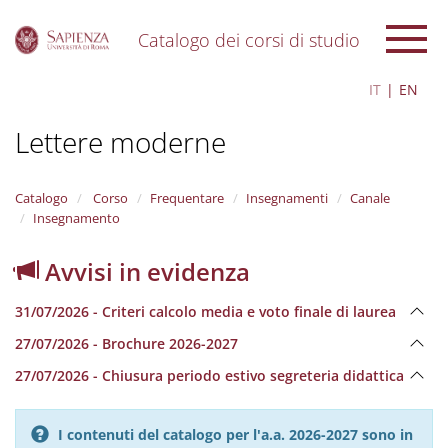
Catalogo dei corsi di studio
S
IT
EN
k
i
Lettere moderne
p
t
o
m
Catalogo
Corso
Frequentare
Insegnamenti
Canale
a
Insegnamento
i
n
Avvisi in evidenza
c
o
31/07/2026 - Criteri calcolo media e voto finale di laurea
n
t
27/07/2026 - Brochure 2026-2027
e
n
27/07/2026 - Chiusura periodo estivo segreteria didattica
t
I contenuti del catalogo per l'a.a. 2026-2027 sono in