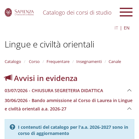
Catalogo dei corsi di studio
S
IT
EN
k
i
Lingue e civiltà orientali
p
t
o
m
Catalogo
Corso
Frequentare
Insegnamenti
Canale
a
i
Avvisi in evidenza
n
c
03/07/2026 - CHIUSURA SEGRETERIA DIDATTICA
o
n
30/06/2026 - Bando ammissione al Corso di Laurea in Lingue
t
e civiltà orientali a.a. 2026-27
e
n
t
I contenuti del catalogo per l'a.a. 2026-2027 sono in
corso di aggiornamento