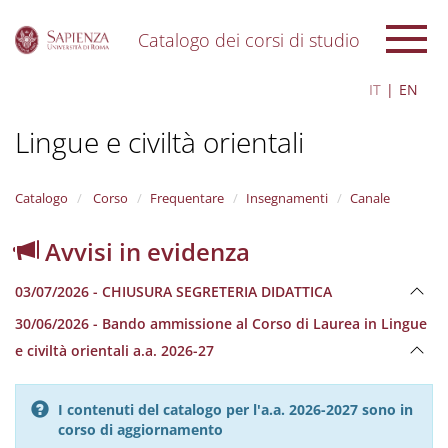
Catalogo dei corsi di studio
S
IT
EN
k
i
Lingue e civiltà orientali
p
t
o
m
Catalogo
Corso
Frequentare
Insegnamenti
Canale
a
i
Avvisi in evidenza
n
c
03/07/2026 - CHIUSURA SEGRETERIA DIDATTICA
o
n
30/06/2026 - Bando ammissione al Corso di Laurea in Lingue
t
e civiltà orientali a.a. 2026-27
e
n
t
I contenuti del catalogo per l'a.a. 2026-2027 sono in
corso di aggiornamento