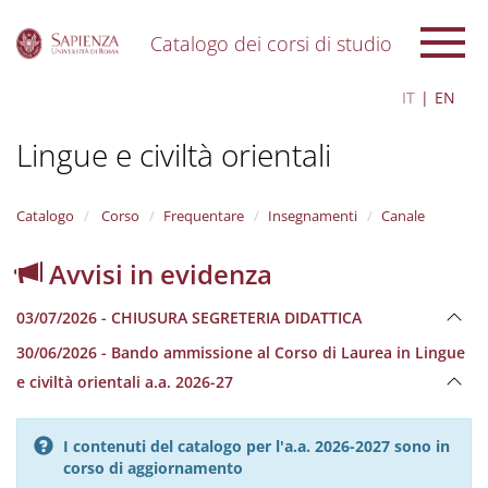
Catalogo dei corsi di studio
S
IT
EN
k
i
Lingue e civiltà orientali
p
t
o
m
Catalogo
Corso
Frequentare
Insegnamenti
Canale
a
i
Avvisi in evidenza
n
c
03/07/2026 - CHIUSURA SEGRETERIA DIDATTICA
o
n
30/06/2026 - Bando ammissione al Corso di Laurea in Lingue
t
e civiltà orientali a.a. 2026-27
e
n
t
I contenuti del catalogo per l'a.a. 2026-2027 sono in
corso di aggiornamento