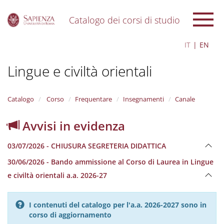
Catalogo dei corsi di studio
S
IT
EN
k
i
Lingue e civiltà orientali
p
t
o
m
Catalogo
Corso
Frequentare
Insegnamenti
Canale
a
i
Avvisi in evidenza
n
c
03/07/2026 - CHIUSURA SEGRETERIA DIDATTICA
o
n
30/06/2026 - Bando ammissione al Corso di Laurea in Lingue
t
e civiltà orientali a.a. 2026-27
e
n
t
I contenuti del catalogo per l'a.a. 2026-2027 sono in
corso di aggiornamento