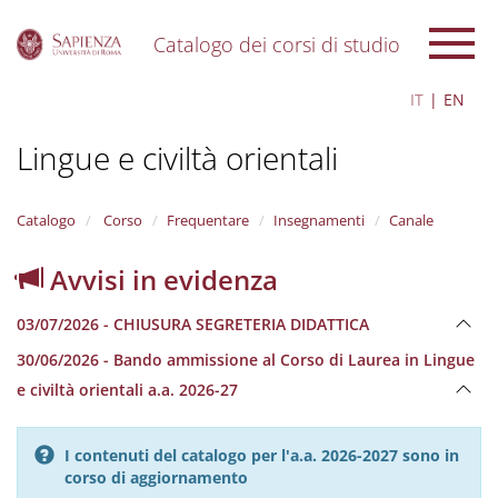
Catalogo dei corsi di studio
S
IT
EN
k
i
Lingue e civiltà orientali
p
t
o
m
Catalogo
Corso
Frequentare
Insegnamenti
Canale
a
i
Avvisi in evidenza
n
c
03/07/2026 - CHIUSURA SEGRETERIA DIDATTICA
o
n
30/06/2026 - Bando ammissione al Corso di Laurea in Lingue
t
e civiltà orientali a.a. 2026-27
e
n
t
I contenuti del catalogo per l'a.a. 2026-2027 sono in
corso di aggiornamento