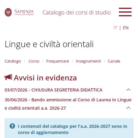
Catalogo dei corsi di studio
S
IT
EN
k
i
Lingue e civiltà orientali
p
t
o
m
Catalogo
Corso
Frequentare
Insegnamenti
Canale
a
i
Avvisi in evidenza
n
c
03/07/2026 - CHIUSURA SEGRETERIA DIDATTICA
o
n
30/06/2026 - Bando ammissione al Corso di Laurea in Lingue
t
e civiltà orientali a.a. 2026-27
e
n
t
I contenuti del catalogo per l'a.a. 2026-2027 sono in
corso di aggiornamento