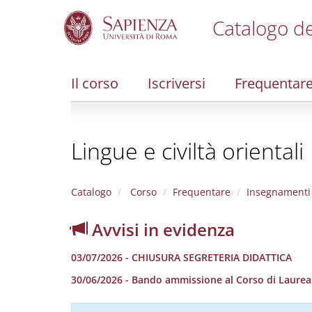
Catalogo de
S
k
i
Il corso
Iscriversi
Frequentar
p
t
o
m
Lingue e civiltà orientali
a
i
n
c
Catalogo
Corso
Frequentare
Insegnamenti
o
n
Avvisi in evidenza
t
e
03/07/2026 - CHIUSURA SEGRETERIA DIDATTICA
n
t
30/06/2026 - Bando ammissione al Corso di Laurea in