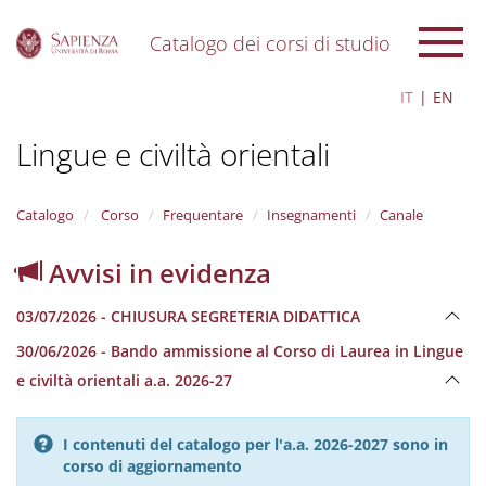
Catalogo dei corsi di studio
S
IT
EN
k
i
Lingue e civiltà orientali
p
t
o
m
Catalogo
Corso
Frequentare
Insegnamenti
Canale
a
i
Avvisi in evidenza
n
c
03/07/2026 - CHIUSURA SEGRETERIA DIDATTICA
o
n
30/06/2026 - Bando ammissione al Corso di Laurea in Lingue
t
e civiltà orientali a.a. 2026-27
e
n
t
I contenuti del catalogo per l'a.a. 2026-2027 sono in
corso di aggiornamento