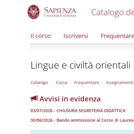
Catalogo de
S
k
i
Il corso
Iscriversi
Frequentar
p
t
o
m
Lingue e civiltà orientali
a
i
n
c
Catalogo
Corso
Frequentare
Insegnamenti
o
n
Avvisi in evidenza
t
e
03/07/2026 - CHIUSURA SEGRETERIA DIDATTICA
n
t
30/06/2026 - Bando ammissione al Corso di Laurea in