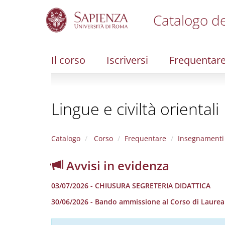
Catalogo de
S
k
i
Il corso
Iscriversi
Frequentar
p
t
o
m
Lingue e civiltà orientali
a
i
n
c
Catalogo
Corso
Frequentare
Insegnamenti
o
n
Avvisi in evidenza
t
e
03/07/2026 - CHIUSURA SEGRETERIA DIDATTICA
n
t
30/06/2026 - Bando ammissione al Corso di Laurea in