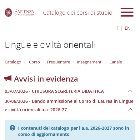
Catalogo dei corsi di studio
S
IT
EN
k
i
Lingue e civiltà orientali
p
t
o
m
Catalogo
Corso
Frequentare
Insegnamenti
Canale
a
i
Avvisi in evidenza
n
c
03/07/2026 - CHIUSURA SEGRETERIA DIDATTICA
o
n
30/06/2026 - Bando ammissione al Corso di Laurea in Lingue
t
e civiltà orientali a.a. 2026-27
e
n
t
I contenuti del catalogo per l'a.a. 2026-2027 sono in
corso di aggiornamento