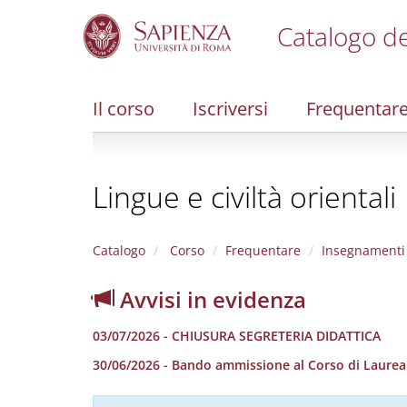
Catalogo de
S
k
i
Il corso
Iscriversi
Frequentar
p
t
o
m
Lingue e civiltà orientali
a
i
n
c
Catalogo
Corso
Frequentare
Insegnamenti
o
n
Avvisi in evidenza
t
e
03/07/2026 - CHIUSURA SEGRETERIA DIDATTICA
n
t
30/06/2026 - Bando ammissione al Corso di Laurea in