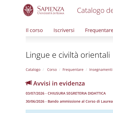
Catalogo de
S
k
i
Il corso
Iscriversi
Frequentar
p
t
o
m
Lingue e civiltà orientali
a
i
n
c
Catalogo
Corso
Frequentare
Insegnamenti
o
n
Avvisi in evidenza
t
e
03/07/2026 - CHIUSURA SEGRETERIA DIDATTICA
n
t
30/06/2026 - Bando ammissione al Corso di Laurea in