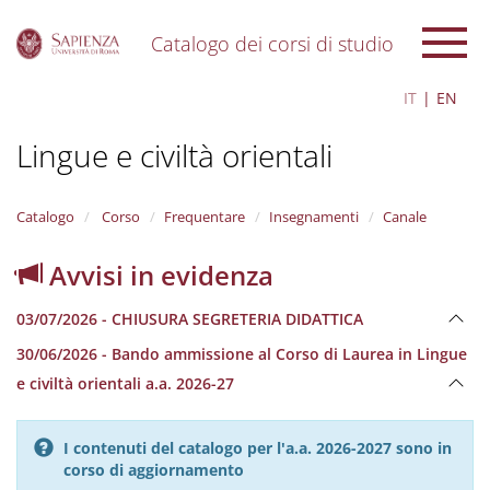
Catalogo dei corsi di studio
S
IT
EN
k
i
Lingue e civiltà orientali
p
t
o
m
Catalogo
Corso
Frequentare
Insegnamenti
Canale
a
i
Avvisi in evidenza
n
c
03/07/2026 - CHIUSURA SEGRETERIA DIDATTICA
o
n
30/06/2026 - Bando ammissione al Corso di Laurea in Lingue
t
e civiltà orientali a.a. 2026-27
e
n
t
I contenuti del catalogo per l'a.a. 2026-2027 sono in
corso di aggiornamento