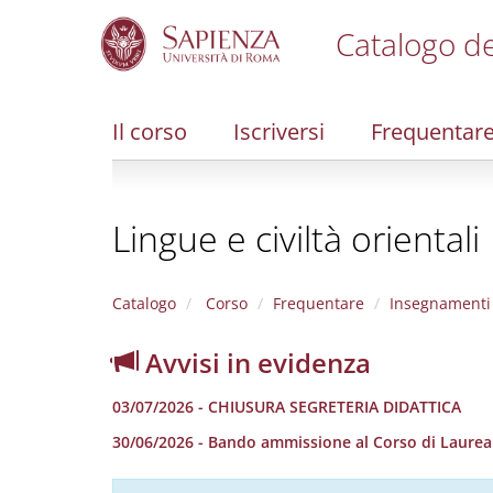
Catalogo de
S
k
i
Il corso
Iscriversi
Frequentar
p
t
o
m
Lingue e civiltà orientali
a
i
n
c
Catalogo
Corso
Frequentare
Insegnamenti
o
n
Avvisi in evidenza
t
e
03/07/2026 - CHIUSURA SEGRETERIA DIDATTICA
n
t
30/06/2026 - Bando ammissione al Corso di Laurea in