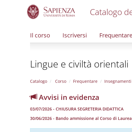
Catalogo de
S
k
i
Il corso
Iscriversi
Frequentar
p
t
o
m
Lingue e civiltà orientali
a
i
n
c
Catalogo
Corso
Frequentare
Insegnamenti
o
n
Avvisi in evidenza
t
e
03/07/2026 - CHIUSURA SEGRETERIA DIDATTICA
n
t
30/06/2026 - Bando ammissione al Corso di Laurea in