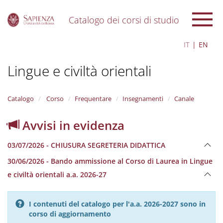
Catalogo dei corsi di studio
S
IT
EN
k
i
Lingue e civiltà orientali
p
t
o
m
Catalogo
Corso
Frequentare
Insegnamenti
Canale
a
i
Avvisi in evidenza
n
c
03/07/2026 - CHIUSURA SEGRETERIA DIDATTICA
o
n
30/06/2026 - Bando ammissione al Corso di Laurea in Lingue
t
e civiltà orientali a.a. 2026-27
e
n
t
I contenuti del catalogo per l'a.a. 2026-2027 sono in
corso di aggiornamento