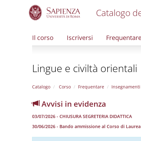
Catalogo de
S
k
i
Il corso
Iscriversi
Frequentar
p
t
o
m
Lingue e civiltà orientali
a
i
n
c
Catalogo
Corso
Frequentare
Insegnamenti
o
n
Avvisi in evidenza
t
e
03/07/2026 - CHIUSURA SEGRETERIA DIDATTICA
n
t
30/06/2026 - Bando ammissione al Corso di Laurea in