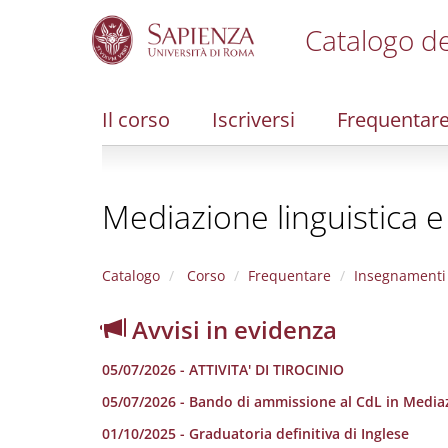
Catalogo de
S
k
i
Il corso
Iscriversi
Frequentar
p
t
o
m
Mediazione linguistica e
a
i
n
c
Catalogo
Corso
Frequentare
Insegnamenti
o
n
Avvisi in evidenza
t
e
05/07/2026 - ATTIVITA' DI TIROCINIO
n
t
05/07/2026 - Bando di ammissione al CdL in Mediazi
01/10/2025 - Graduatoria definitiva di Inglese