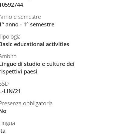
10592744
Anno e semestre
1º anno - 1º semestre
Tipologia
Basic educational activities
Ambito
Lingue di studio e culture dei
rispettivi paesi
SSD
L-LIN/21
Presenza obbligatoria
No
Lingua
ita