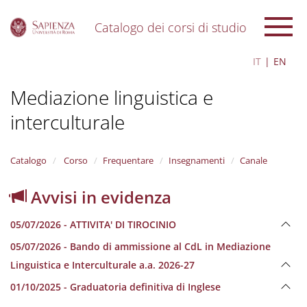
Catalogo dei corsi di studio
S
IT
EN
k
i
Mediazione linguistica e
p
t
interculturale
o
m
a
i
Catalogo
Corso
Frequentare
Insegnamenti
Canale
n
c
Avvisi in evidenza
o
n
05/07/2026 - ATTIVITA' DI TIROCINIO
t
e
05/07/2026 - Bando di ammissione al CdL in Mediazione
n
Linguistica e Interculturale a.a. 2026-27
t
01/10/2025 - Graduatoria definitiva di Inglese