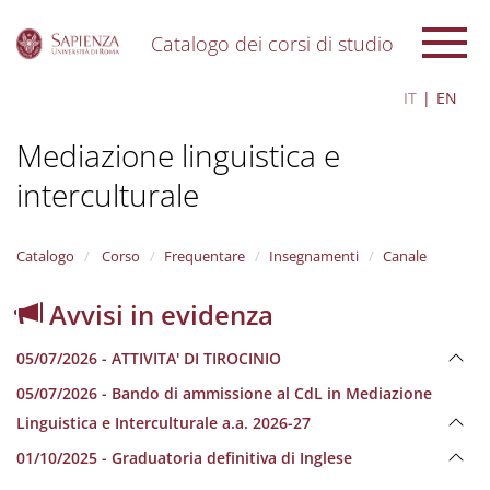
Catalogo dei corsi di studio
S
IT
EN
k
i
Mediazione linguistica e
p
t
interculturale
o
m
a
i
Catalogo
Corso
Frequentare
Insegnamenti
Canale
n
c
Avvisi in evidenza
o
n
05/07/2026 - ATTIVITA' DI TIROCINIO
t
e
05/07/2026 - Bando di ammissione al CdL in Mediazione
n
Linguistica e Interculturale a.a. 2026-27
t
01/10/2025 - Graduatoria definitiva di Inglese