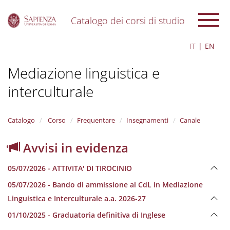
Catalogo dei corsi di studio
S
IT
EN
k
i
Mediazione linguistica e
p
t
interculturale
o
m
a
i
Catalogo
Corso
Frequentare
Insegnamenti
Canale
n
c
Avvisi in evidenza
o
n
05/07/2026 - ATTIVITA' DI TIROCINIO
t
e
05/07/2026 - Bando di ammissione al CdL in Mediazione
n
Linguistica e Interculturale a.a. 2026-27
t
01/10/2025 - Graduatoria definitiva di Inglese