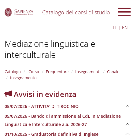
Catalogo dei corsi di studio
S
IT
EN
k
i
Mediazione linguistica e
p
t
interculturale
o
m
a
i
Catalogo
Corso
Frequentare
Insegnamenti
Canale
n
Insegnamento
c
o
Avvisi in evidenza
n
t
05/07/2026 - ATTIVITA' DI TIROCINIO
e
n
05/07/2026 - Bando di ammissione al CdL in Mediazione
t
Linguistica e Interculturale a.a. 2026-27
01/10/2025 - Graduatoria definitiva di Inglese