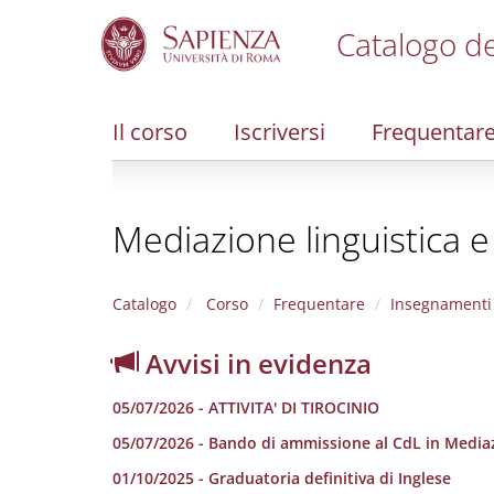
Catalogo de
S
k
i
Il corso
Iscriversi
Frequentar
p
t
o
m
Mediazione linguistica e
a
i
n
c
Catalogo
Corso
Frequentare
Insegnamenti
o
n
Avvisi in evidenza
t
e
05/07/2026 - ATTIVITA' DI TIROCINIO
n
t
05/07/2026 - Bando di ammissione al CdL in Mediazi
01/10/2025 - Graduatoria definitiva di Inglese