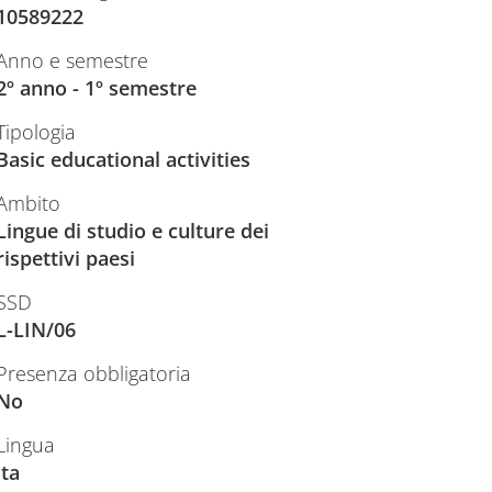
10589222
Anno e semestre
2º anno - 1º semestre
Tipologia
Basic educational activities
Ambito
Lingue di studio e culture dei
rispettivi paesi
SSD
L-LIN/06
Presenza obbligatoria
No
Lingua
ita