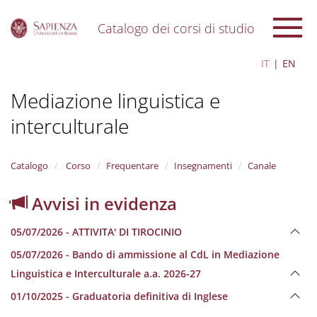
Catalogo dei corsi di studio
S
IT
EN
k
i
Mediazione linguistica e
p
t
interculturale
o
m
a
i
Catalogo
Corso
Frequentare
Insegnamenti
Canale
n
c
Avvisi in evidenza
o
n
05/07/2026 - ATTIVITA' DI TIROCINIO
t
e
05/07/2026 - Bando di ammissione al CdL in Mediazione
n
Linguistica e Interculturale a.a. 2026-27
t
01/10/2025 - Graduatoria definitiva di Inglese