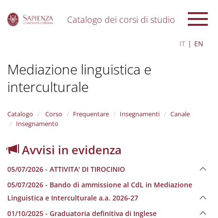
Catalogo dei corsi di studio
S
IT
EN
k
i
Mediazione linguistica e
p
t
interculturale
o
m
a
i
Catalogo
Corso
Frequentare
Insegnamenti
Canale
n
Insegnamento
c
o
Avvisi in evidenza
n
t
05/07/2026 - ATTIVITA' DI TIROCINIO
e
n
05/07/2026 - Bando di ammissione al CdL in Mediazione
t
Linguistica e Interculturale a.a. 2026-27
01/10/2025 - Graduatoria definitiva di Inglese