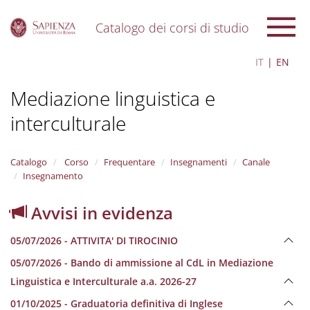
Catalogo dei corsi di studio
S
IT
EN
k
i
Mediazione linguistica e
p
t
interculturale
o
m
a
i
Catalogo
Corso
Frequentare
Insegnamenti
Canale
n
Insegnamento
c
o
Avvisi in evidenza
n
t
05/07/2026 - ATTIVITA' DI TIROCINIO
e
n
05/07/2026 - Bando di ammissione al CdL in Mediazione
t
Linguistica e Interculturale a.a. 2026-27
01/10/2025 - Graduatoria definitiva di Inglese